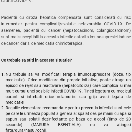
cadrul COVID-19.
Pacientii cu ciroza hepatica compensata sunt considerati cu risc
intermediar pentru complicatii/evolutie nefavorabila COVID-19. De
asemenea, pacientii cu cancer (hepatocacinom, colangiocarcinom)
sunt mai susceptibili la aceasta infectie datorita imunosupresiei induse
de cancer, dar si de medicatia chimioterapica.
Ce trebuie sa stiti in aceasta situatie?
Nu trebuie sa va modificati terapia imunosupresoare (doze, tip
medicatie). Orice modificare din proprie initiativa, poate atrage un
episod de rejet sau reactivare (hepatocitoliza) care complica si mai
mult cursul unei posibile infectii COVID-19. Tineti legatura cu medicul
curant si intrebati orice nelamurire sau grija aveti legata de
medicatie!
Regulile elementare recomandate pentru preventia infectiei sunt cele
pe care le urmeaza populatia generala: spalat des pe maini cu apa si
sapun sau solutii dezinfectante pe baza de alcool (timp de 20
secunde) (MASURA ESENTIALA), nu va atingeti
fata/gura/nasul/ochii,