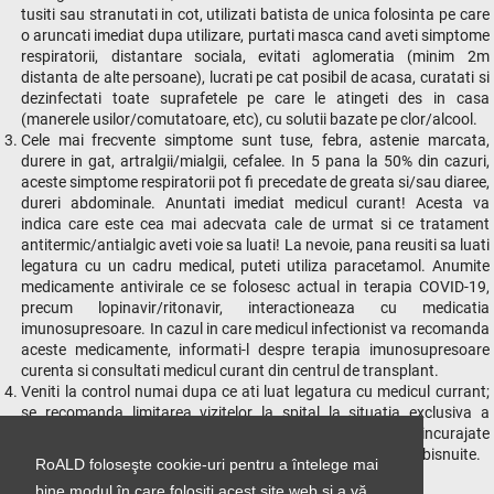
tusiti sau stranutati in cot, utilizati batista de unica folosinta pe care
o aruncati imediat dupa utilizare, purtati masca cand aveti simptome
respiratorii, distantare sociala, evitati aglomeratia (minim 2m
distanta de alte persoane), lucrati pe cat posibil de acasa, curatati si
dezinfectati toate suprafetele pe care le atingeti des in casa
(manerele usilor/comutatoare, etc), cu solutii bazate pe clor/alcool.
Cele mai frecvente simptome sunt tuse, febra, astenie marcata,
durere in gat, artralgii/mialgii, cefalee. In 5 pana la 50% din cazuri,
aceste simptome respiratorii pot fi precedate de greata si/sau diaree,
dureri abdominale. Anuntati imediat medicul curant! Acesta va
indica care este cea mai adecvata cale de urmat si ce tratament
antitermic/antialgic aveti voie sa luati! La nevoie, pana reusiti sa luati
legatura cu un cadru medical, puteti utiliza paracetamol. Anumite
medicamente antivirale ce se folosesc actual in terapia COVID-19,
precum lopinavir/ritonavir, interactioneaza cu medicatia
imunosupresoare. In cazul in care medicul infectionist va recomanda
aceste medicamente, informati-l despre terapia imunosupresoare
curenta si consultati medicul curant din centrul de transplant.
Veniti la control numai dupa ce ati luat legatura cu medicul currant;
se recomanda limitarea vizitelor la spital la situatia exclusiva a
existentei unei urgente medicale sau complicatii! Sunt incurajate
teleconferintele/telefoanele/emailurile pentru consulturile obisnuite.
RoALD foloseşte cookie-uri pentru a întelege mai
bine modul în care folosiţi acest site web şi a vă