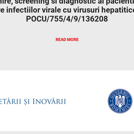
re, screening si diagnostic al pacienti
 infectiilor virale cu virusuri hepatitic
POCU/755/4/9/136208
READ MORE