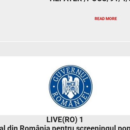
READ MORE
LIVE(RO) 1
 din România pentru screeningul popul