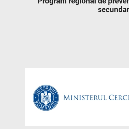
Program regional de preveni
secundare