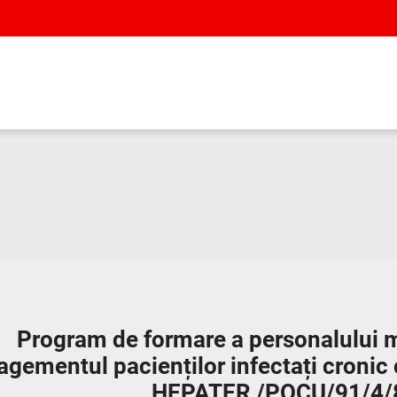
Program de formare a personalului 
gementul pacienților infectați cronic c
HEPATER /POCU/91/4/