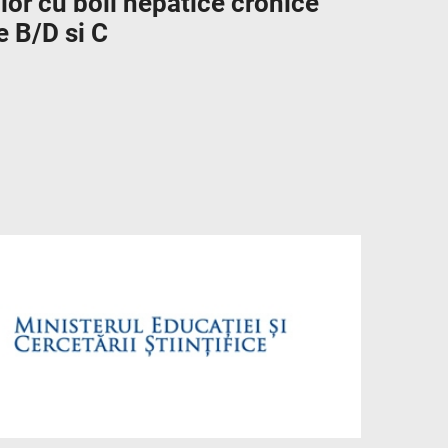
lor cu boli hepatice cronice
e B/D si C