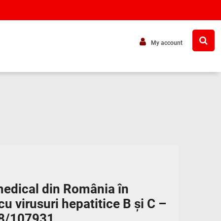
My account
medical din România în
u virusuri hepatitice B și C –
8/107931