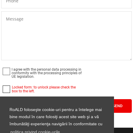
I agree with
the personal data processing in
conformity with the processing principles of
UE legislation.
Locked form: to unlock please check the
box to the left.
SEND
RoALD foloseşte cookie-uri pentru a întelege mai
bine modul în care folosiţi acest site web şi a vă
îmbunătăţi experienţa navigării în conformitate cu
politica privind cookie-urile